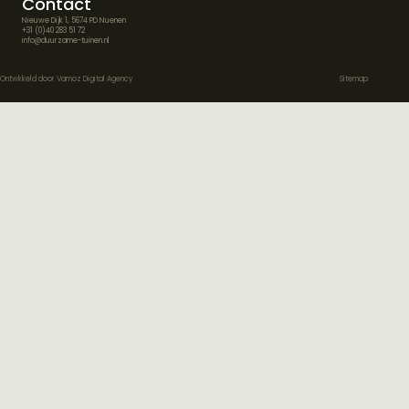
Contact
Nieuwe Dijk 1, 5674 PD Nuenen
+31 (0)40 283 51 72
info@duurzame-tuinen.nl
Ontwkkeld door
Vamoz Digital Agency
Sitemap